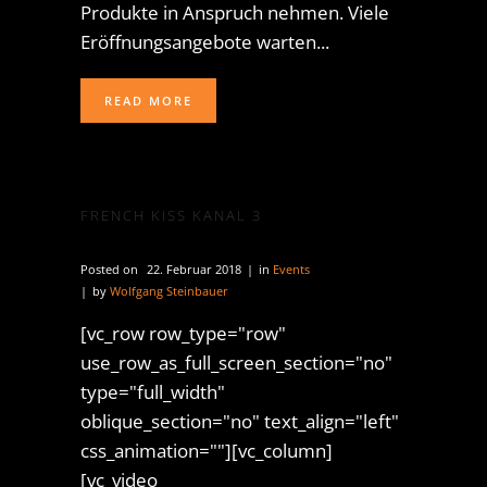
Produkte in Anspruch nehmen. Viele
Eröffnungsangebote warten...
READ MORE
FRENCH KISS KANAL 3
Posted on
22. Februar 2018
in
Events
by
Wolfgang Steinbauer
[vc_row row_type="row"
use_row_as_full_screen_section="no"
type="full_width"
oblique_section="no" text_align="left"
css_animation=""][vc_column]
[vc_video