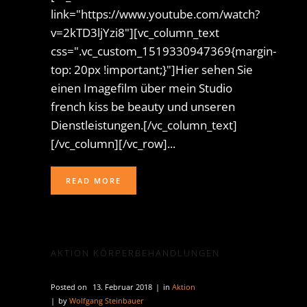
link="https://www.youtube.com/watch?
v=2kTD3ljYzi8"][vc_column_text
css=".vc_custom_1519330947369{margin-
top: 20px !important;}"]Hier sehen Sie
einen Imagefilm über mein Studio
french kiss be beauty und unseren
Dienstleistungen.[/vc_column_text]
[/vc_column][/vc_row]...
READ MORE
AKTION KÖRPERBEHANDLUNGEN
Posted on
13. Februar 2018
in
Aktion
by
Wolfgang Steinbauer