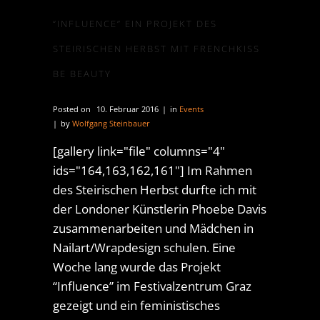
“INFLUENCE” EIN PROJEKT DES
STEIRISCHEN HERBST MIT FRENCHKISS
BE BEAUTY
Posted on
10. Februar 2016
in
Events
by
Wolfgang Steinbauer
[gallery link="file" columns="4"
ids="164,163,162,161"] Im Rahmen
des Steirischen Herbst durfte ich mit
der Londoner Künstlerin Phoebe Davis
zusammenarbeiten und Mädchen in
Nailart/Wrapdesign schulen. Eine
Woche lang wurde das Projekt
“Influence” im Festivalzentrum Graz
gezeigt und ein feministisches