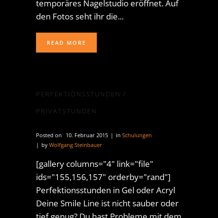
temporäres Nagelstudio eröffnet. Auf
den Fotos seht ihr die...
READ MORE
PERFEKTIONSSTUNDEN /
PRIVATSTUNDEN
Posted on
10. Februar 2015
in
Schulungen
by
Wolfgang Steinbauer
[gallery columns="4" link="file"
ids="155,156,157" orderby="rand"]
Perfektionsstunden in Gel oder Acryl
Deine Smile Line ist nicht sauber oder
tief genug? Du hast Probleme mit dem