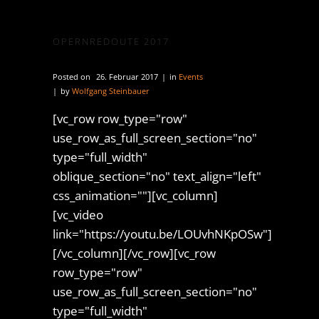
OPERNREDOUTE 2017
Posted on
26. Februar 2017
in
Events
by
Wolfgang Steinbauer
[vc_row row_type="row"
use_row_as_full_screen_section="no"
type="full_width"
oblique_section="no" text_align="left"
css_animation=""][vc_column]
[vc_video
link="https://youtu.be/LOUvhNKpOSw"]
[/vc_column][/vc_row][vc_row
row_type="row"
use_row_as_full_screen_section="no"
type="full_width"