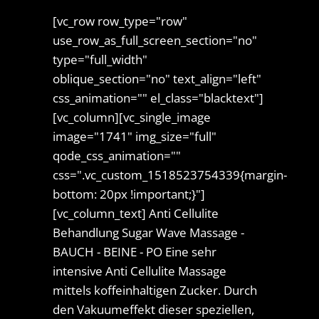
[vc_row row_type="row"
use_row_as_full_screen_section="no"
type="full_width"
oblique_section="no" text_align="left"
css_animation="" el_class="blacktext"]
[vc_column][vc_single_image
image="1741" img_size="full"
qode_css_animation=""
css=".vc_custom_1518523754339{margin-
bottom: 20px !important;}"]
[vc_column_text] Anti Cellulite
Behandlung Sugar Wave Massage -
BAUCH - BEINE - PO Eine sehr
intensive Anti Cellulite Massage
mittels koffeinhaltigen Zucker. Durch
den Vakuumeffekt dieser speziellen,