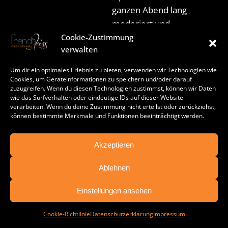
ganzen Abend lang
moderiert und
berichtet. Danke
Cookie-Zustimmung
verwalten
für das Vertrauen
an french kiss be
Um dir ein optimales Erlebnis zu bieten, verwenden wir Technologien wie
beauty....
Cookies, um Geräteinformationen zu speichern und/oder darauf
zuzugreifen. Wenn du diesen Technologien zustimmst, können wir Daten
in
Events
wie das Surfverhalten oder eindeutige IDs auf dieser Website
verarbeiten. Wenn du deine Zustimmung nicht erteilst oder zurückziehst,
können bestimmte Merkmale und Funktionen beeinträchtigt werden.
H&M CLUB
Akzeptieren
EVENT MIT
FRENCHKISS
Ablehnen
TERMIN BUCHEN
H&M hat uns
Einstellungen ansehen
eingeladen! Im
Rahmen des H&M
Cookie-Richtlinie
Datenschutzerklärung
Impressum