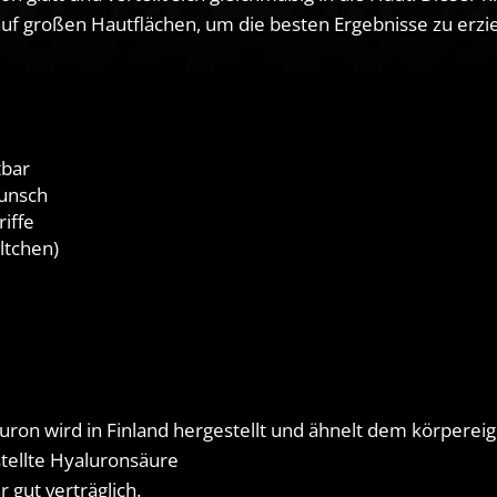
f großen Hautflächen, um die besten Ergebnisse zu erzie
Permanent Make-up & Body
ine Shop
Finelines Entfernung
tbar
unsch
riffe
ltchen)
aluron wird in Finland hergestellt und ähnelt dem körpere
stellte Hyaluronsäure
 gut verträglich.