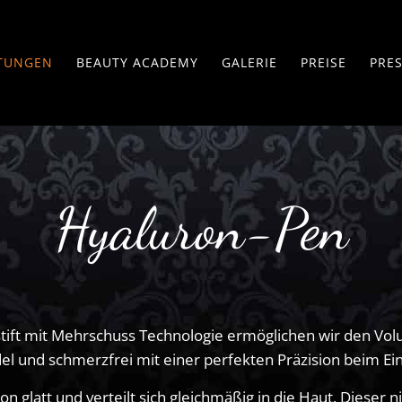
STUNGEN
BEAUTY ACADEMY
GALERIE
PREISE
PRE
Hyaluron-Pen
Permanent Make-Up
metik
Augenbrauen
rentfernung – Sugaring
Lidstrich
lagen Fadenlifting
Lippen
luron-Pen
Areola Brustpigmentierung
rmaneedling
stift mit Mehrschuss Technologie ermöglichen wir den Vo
el und schmerzfrei mit einer perfekten Präzision beim Ei
Camouflage-Pigmentierung
mpernverlängerung
Body Permanent Make-up
eldesign
n glatt und verteilt sich gleichmäßig in die Haut. Dieser n