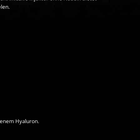
len.
igenem Hyaluron.