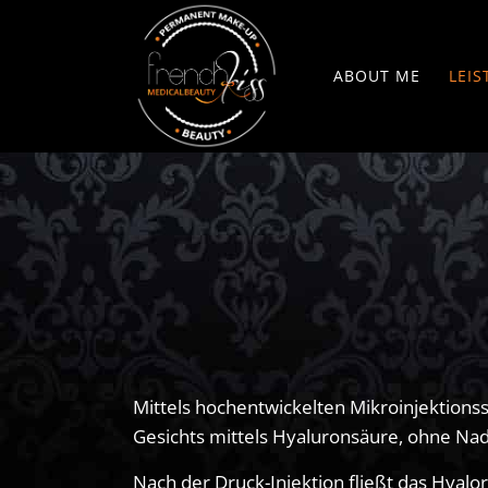
ABOUT ME
LEI
Kos
Haa
Kol
Hya
De
Mittels hochentwickelten Mikroinjektions
Gesichts mittels Hyaluronsäure, ohne Nad
Wi
Nag
Nach der Druck-Injektion fließt das Hyaloro