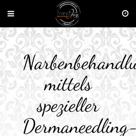
Narbenbehandl
mittels
spezieller
Dermaneedling