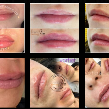
Permanent Make-up & Body
ine Shop
Finelines Entfernung