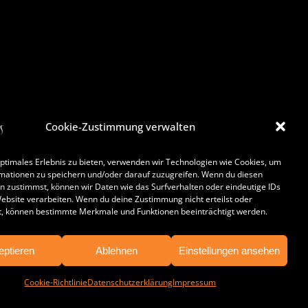
Cookie-Zustimmung verwalten
optimales Erlebnis zu bieten, verwenden wir Technologien wie Cookies, um
mationen zu speichern und/oder darauf zuzugreifen. Wenn du diesen
n zustimmst, können wir Daten wie das Surfverhalten oder eindeutige IDs
Website verarbeiten. Wenn du deine Zustimmung nicht erteilst oder
t, können bestimmte Merkmale und Funktionen beeinträchtigt werden.
eptieren
Ablehnen
Einstellungen ansehen
Cookie-Richtlinie
Datenschutzerklärung
Impressum
Impressum
|
Datenschutzerklärung