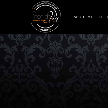
ABOUT ME
LEI
Kos
Haa
Kol
Hya
De
Wi
Nag