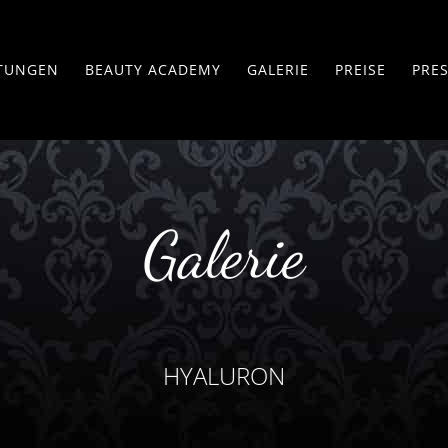
STUNGEN
BEAUTY ACADEMY
GALERIE
PREISE
PRE
Galerie
Permanent Make-Up
metik
Augenbrauen
rentfernung – Sugaring
Lidstrich
lagen Fadenlifting
Lippen
luron-Pen
Areola Brustpigmentierung
rmaneedling
HYALURON
Camouflage-Pigmentierung
mpernverlängerung
Body Permanent Make-up
eldesign