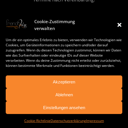
Cookie-Zustimmung
MORE FRENCHKISS
verwalten
Du findest uns auch auf
Um dir ein optimales Erlebnis zu bieten, verwenden wir Technologien wie
FACEBOOK
Cookies, um Geräteinformationen zu speichern und/oder darauf
zuzugreifen. Wenn du diesen Technologien zustimmst, können wir Daten
INSTAGRAM
wie das Surfverhalten oder eindeutige IDs auf dieser Website
verarbeiten. Wenn du deine Zustimmung nicht erteilst oder zurückziehst,
können bestimmte Merkmale und Funktionen beeinträchtigt werden.
TIKTOK
Akzeptieren
Ablehnen
TERMIN BUCHEN
Einstellungen ansehen
© french kiss – be beauty
Cookie-Richtlinie
Datenschutzerklärung
Impressum
Impressum
|
Datenschutzerklärung