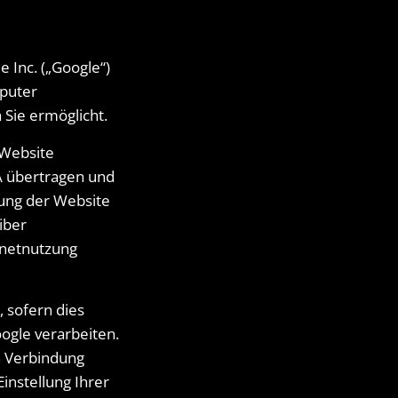
 Inc. („Google“)
mputer
Sie ermöglicht.
 Website
SA übertragen und
zung der Website
iber
rnetnutzung
 sofern dies
ogle verarbeiten.
n Verbindung
instellung Ihrer