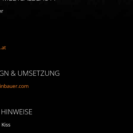
Permanent Make-up & Body
ine Shop
er
Finelines Entfernung
.at
IGN & UMSETZUNG
inbauer.com
 HINWEISE
 Kiss